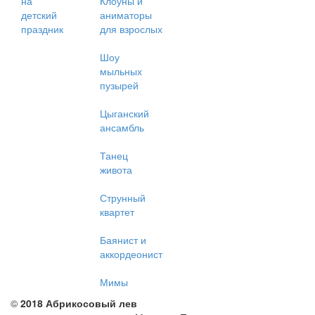
на
Клоуны и
детский
аниматоры
праздник
для взрослых
Шоу
мыльных
пузырей
Цыганский
ансамбль
Танец
живота
Струнный
квартет
Баянист и
аккордеонист
Мимы
©
2018 Абрикосовый лев