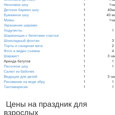
Неоновое шоу
1
1ча
Детское бармен шоу
1
40м
Бумажное шоу
1
40 м
Мимы
1
1ча
Украшение шарами
1
Ходулисты
1
1
Шарманщик с билетами счастья
1
Шоколадный фонтан
1
3
Торты и сахарная вата
1
2
Фото и видео съемка
1
4
Шаржист
1
3 ча
Аренда батутов
1
1
Песочное шоу
1
1
Салют из бабочек
1
Ведущие для детей
1
3 ча
Рисование на воде эбру
1
1
Тантамарески
1
1
Цены на праздник для
взрослых