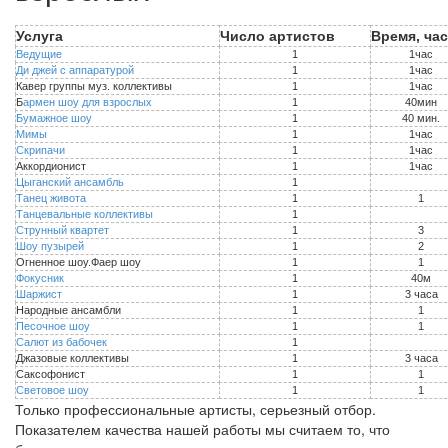
Услуга
Число артистов
Время,
час
Ведущие
1
1час
Ди джей с аппаратурой
1
1час
Кавер группы муз. коллективы
1
1час
Б
армен шоу для взрослых
1
40мин
Бумажное шоу
1
40 мин.
Мимы
1
1час
Скрипачи
1
1час
Аккордионист
1
1час
Цыганский ансамбль
1
Танец живота
1
1
Танцевальные коллективы
1
Струнный квартет
1
3
Шоу пузырей
1
2
Огненное шоу.Фаер шоу
1
1
Фокусник
1
40м
Шаржист
1
3 часа
Народные ансамбли
1
1
Песочное шоу
1
1
Салют из бабочек
1
Джазовые коллективы
1
3 часа
Саксофонист
1
1
Световое шоу
1
1
Только профессиональные артисты, серьезный отбор.
Показателем качества нашей работы мы считаем то, что