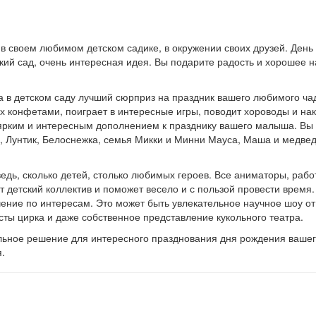
в своем любимом детском садике, в окружении своих друзей. День 
кий сад, очень интересная идея. Вы подарите радость и хорошее на
а в детском саду лучший сюрприз на праздник вашего любимого ча
всех конфетами, поиграет в интересные игры, поводит хороводы и 
 ярким и интересным дополнением к празднику вашего малыша. Вы
й, Лунтик, Белоснежка, семья Микки и Минни Мауса, Маша и медве
едь, сколько детей, столько любимых героев. Все аниматоры, раб
т детский коллектив и поможет весело и с пользой провести время.
чение по интересам. Это может быть увлекательное научное шоу о
ты цирка и даже собственное представление кукольного театра.
альное решение для интересного празднования дня рождения вашег
.