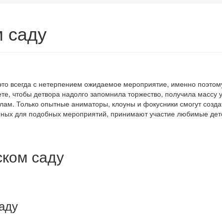
м саду
то всегда с нетерпением ожидаемое мероприятие, именно поэтому
ете, чтобы детвора надолго запомнила торжество, получила массу
лам. Только опытные аниматоры, клоуны и фокусники смогут созд
ных для подобных мероприятий, принимают участие любимые детск
ском саду
саду