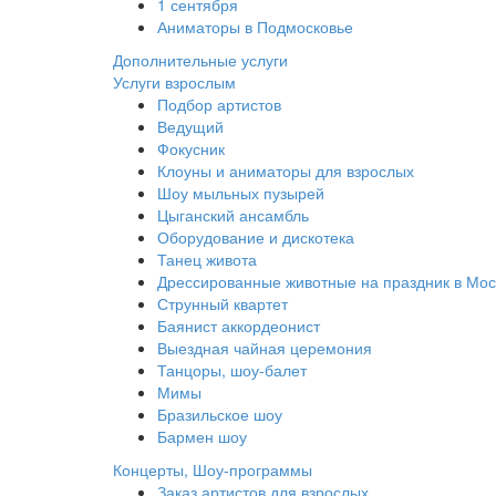
1 сентября
Аниматоры в Подмосковье
Дополнительные услуги
Услуги взрослым
Подбор артистов
Ведущий
Фокусник
Клоуны и аниматоры для взрослых
Шоу мыльных пузырей
Цыганский ансамбль
Оборудование и дискотека
Танец живота
Дрессированные животные на праздник в Мос
Струнный квартет
Баянист аккордеонист
Выездная чайная церемония
Танцоры, шоу-балет
Мимы
Бразильское шоу
Бармен шоу
Концерты, Шоу-программы
Заказ артистов для взрослых