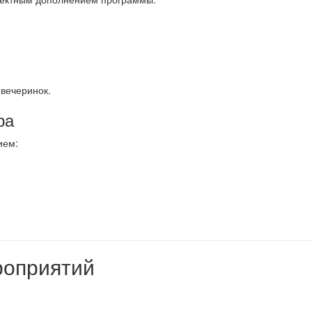
 вечеринок.
ра
ием:
роприятий