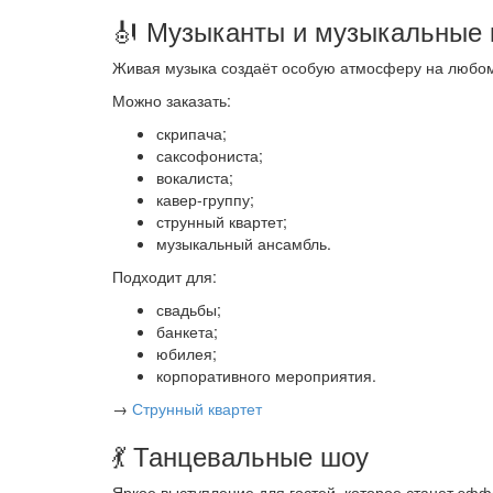
🎻 Музыканты и музыкальные 
Живая музыка создаёт особую атмосферу на любо
Можно заказать:
скрипача;
саксофониста;
вокалиста;
кавер-группу;
струнный квартет;
музыкальный ансамбль.
Подходит для:
свадьбы;
банкета;
юбилея;
корпоративного мероприятия.
→
Струнный квартет
💃 Танцевальные шоу
Яркое выступление для гостей, которое станет э